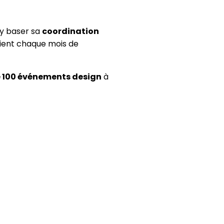
'y baser sa
coordination
 tient chaque mois de
e 100 événements design
à
s à passer nous voir ou à
2