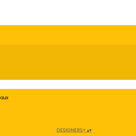
iaux
DESIGNERS+
▴
▾