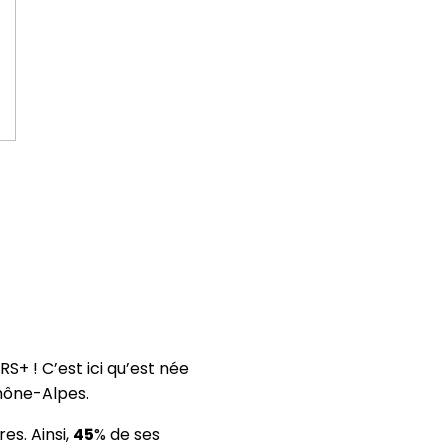
S+ ! C’est ici qu’est née
hône-Alpes.
es. Ainsi,
45
% de ses