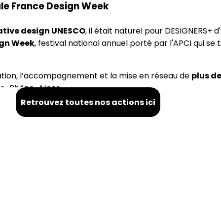
ale France Design Week
éative design UNESCO
, il était naturel pour DESIGNERS+ d
ign Week
, festival national annuel porté par l'APCI qui se
isation, l’accompagnement et la mise en réseau de
plus d
gne-Rhône-Alpes.
Retrouvez toutes nos actions ici
ntes locales
+ et basé.e dans la Loire ou les environs ? N’hésitez pa
de missions - egadbois@designersplus.fr - 0679727167
ée de missions - sfouquet@designersplus.fr - 063739838