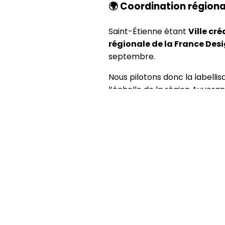
🌍
Coordination région
Saint-Étienne étant
Ville cr
régionale de la France Des
septembre.
Nous pilotons donc la labell
l’échelle de la région Auver
👩‍💼
Contacts et référe
Vous êtes membre de DESIGNERS
nous contacter :
Eva Gadbois
– Chargée 
Sarah Fouquet
– Charg