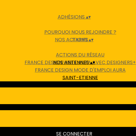
ADHÉSIONS
▴
▾
POURQUOI NOUS REJOINDRE ?
NOS ACTIONS
TARIFS
▴
▾
ACTIONS DU RÉSEAU
FRANCE DESIGN WEEK AURA AVEC DESIGNERS+
NOS ANTENNES
▴
▾
FRANCE DESIGN MODE D'EMPLOI AURA
SAINT-ETIENNE
AIN
SE CONNECTER